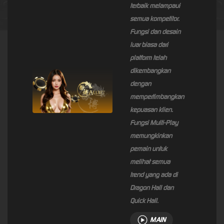
terbaik melampaui
semua kompetitor.
Fungsi dan desain
luar biasa dari
platform telah
dikembangkan
dengan
mempertimbangkan
kepuasan klien.
Fungsi Multi-Play
memungkinkan
pemain untuk
melihat semua
trend yang ada di
Dragon Hall dan
Quick Hall.
MAIN