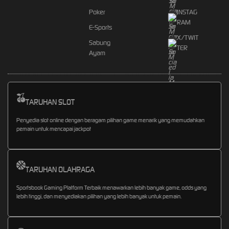
Poker
INSTAG
RAM
E-Sports
X/TWIT
Sabung
TER
Ayam
TARUHAN SLOT
Penyedia slot online dengan beragam pilihan game menarik yang memudahkan
pemain untuk mencapai jackpot
TARUHAN OLAHRAGA
Sportsbook Gaming Platform Terbaik menawarkan lebih banyak game, odds yang
lebih tinggi, dan menyediakan pilihan yang lebih banyak untuk pemain.