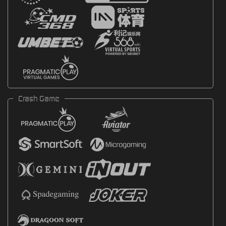
Crash Game