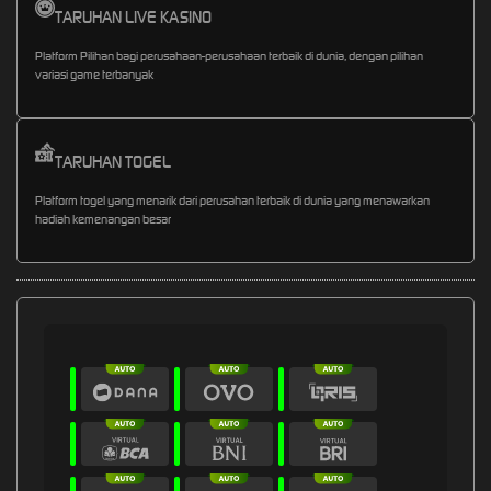
TARUHAN LIVE KASINO
Platform Pilihan bagi perusahaan-perusahaan terbaik di dunia, dengan pilihan
variasi game terbanyak
TARUHAN TOGEL
Platform togel yang menarik dari perusahan terbaik di dunia yang menawarkan
hadiah kemenangan besar